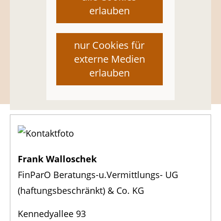
erlauben
Lösungen auf, die zu Ihrem individuellen
Bedarf passen.
nur Cookies für
Termin vereinbaren
externe Medien
erlauben
Frank Walloschek
FinParO Beratungs-u.Vermittlungs- UG
(haftungsbeschränkt) & Co. KG
Kennedyallee 93