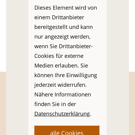
Dieses Element wird von
einem Drittanbieter
bereitgestellt und kann
nur angezeigt werden,
wenn Sie Drittanbieter-
Cookies für externe
Medien erlauben. Sie
können Ihre Einwilligung
jederzeit widerrufen.
Nähere Informationen
Sie haben Fragen, wünschen
finden Sie in der
weitere Informationen oder
Datenschutzerklärung
.
möchten ein Angebot erhalten?
alle Cookies
Gerne beraten wir Sie und zeigen Ihnen