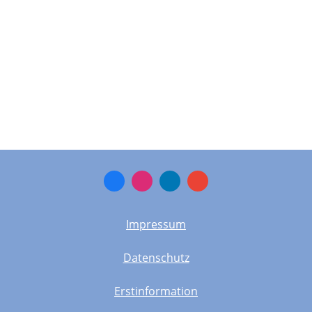
Vereinbaren Sie doch gleich einen
Beratungstermin oder rufen Sie uns unter
069-60628880 direkt an.
Jetzt Beratungstermin / Rückruf vereinbaren!
Impressum
Datenschutz
Erstinformation