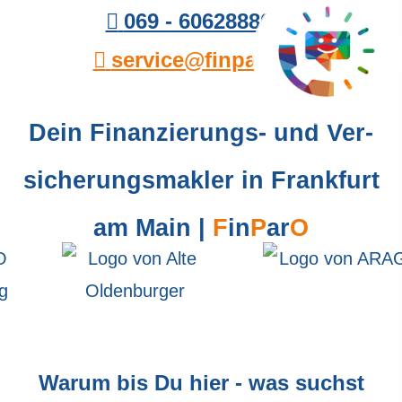
069 - 60628880
service@finparo.de
Dein Finanzierungs- und Ver­
sicherungs­makler in Frankfurt
am Main |
F
in
P
ar
O
Warum bis Du hier - was suchst